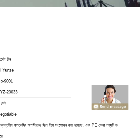
েবেই চীন
i Yunze
so-9001
YZ-20033
 সেট
egotiable
ভ্যন্তরীণ প্যাকেজিং প্লাস্টিকের ফিল্ম দিয়ে সংশোধন করা হয়েছে, এবং PE ফেনা পণ্যটি কভার
রে