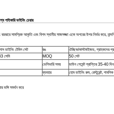
গ্য পাইকারি ডাইনিং চেয়ার
ং ঝরঝরে সামগ্রিক আকৃতি এবং বিশদ স্থানীয় সাজসজ্জা একে অপরের উপর নির্ভর করে, নান্দনিক
লাস ডাইনিং টেবিল সেট
রঙ
ঐচ্ছিক/কাস্টমাইজড, গ্রাহকদের প্র
3 সেমি
MOQ
50 সেট
ডেলিভারি সময়
ডাউন পেমেন্ট প্রাপ্তির 35-40 দিন
ব্যবহার
হোম ডাইনিং রুম, রেস্টুরেন্ট, পাবল
র ভঙ্গি সমর্থন করে