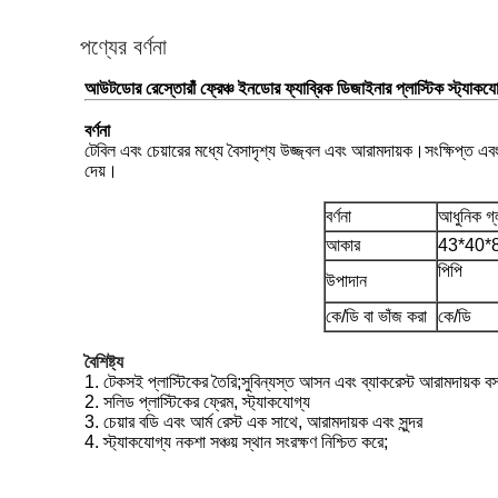
পণ্যের বর্ণনা
আউটডোর রেস্তোরাঁ ফ্রেঞ্চ ইনডোর ফ্যাব্রিক ডিজাইনার প্লাস্টিক স্ট্যাকযো
বর্ণনা
টেবিল এবং চেয়ারের মধ্যে বৈসাদৃশ্য উজ্জ্বল এবং আরামদায়ক।সংক্ষিপ্ত এব
দেয়।
বর্ণনা
আধুনিক গ্
আকার
43*40*8
পিপি
উপাদান
কে/ডি বা ভাঁজ করা
কে/ডি
বৈশিষ্ট্য
1. টেকসই প্লাস্টিকের তৈরি;সুবিন্যস্ত আসন এবং ব্যাকরেস্ট আরামদায়ক বসা
2. সলিড প্লাস্টিকের ফ্রেম, স্ট্যাকযোগ্য
3. চেয়ার বডি এবং আর্ম রেস্ট এক সাথে, আরামদায়ক এবং সুন্দর
4. স্ট্যাকযোগ্য নকশা সঞ্চয় স্থান সংরক্ষণ নিশ্চিত করে;