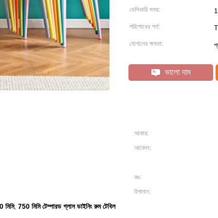
ডেলিভারি সময়:
1
পরিশোধের শর্ত:
T
যোগানের ক্ষমতা:
প
ভালো দাম
আকার:
আবেদন:
রঙ:
উপাদান:
0 মিমি
750 মিমি টেম্পারড গ্লাস ডাইনিং রুম টেবিল
,