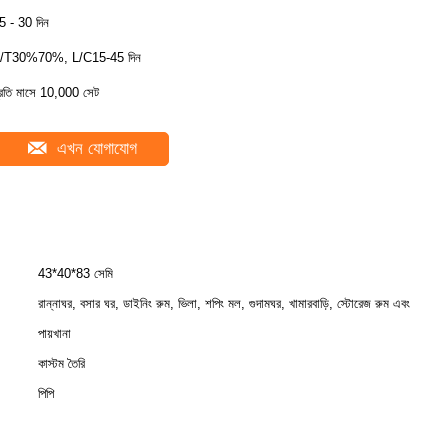
5 - 30 দিন
/T30%70%, L/C15-45 দিন
্রতি মাসে 10,000 সেট
এখন যোগাযোগ
43*40*83 সেমি
রান্নাঘর, বসার ঘর, ডাইনিং রুম, ভিলা, শপিং মল, গুদামঘর, খামারবাড়ি, স্টোরেজ রুম এবং
পায়খানা
কাস্টম তৈরি
পিপি