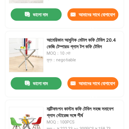
ভালো দাম
আমাদের সাথে যোগাযোগ
কারখানা ভ্রমণ
করুন
মান নিয়ন্ত্রণ
আমেরিকান আধুনিক মেটাল কফি টেবিল 20.4
কেজি টেম্পারড গ্লাস টপ কফি টেবিল
যোগাযোগ করুন
MOQ：10 সেট
মূল্য：negotiable
উদ্ধৃতির জন্য আবেদন
ভালো দাম
আমাদের সাথে যোগাযোগ
বাড়ির ঘরের আসবাবপত্র
করুন
লিভিং রুমের আসবাবপত্র
মাল্টিফাংশন কাস্টম কফি টেবিল সহজ সমাবেশ
গ্লাস স্টোরেজ সঙ্গে শীর্ষ
MOQ：100PCS
ডাইনিং রুম আসবাবপত্র
মূল্য：￥222.23 >= 300PCS￥158.73