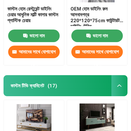
কাস্টম হোম রেস্টুরেন্ট ডাইনিং
OEM হোম ডাইনিং রুম
চেয়ার আধুনিক মাল্টি কালার কাস্টম
আসবাবপত্র
প্লাস্টিক চেয়ার
220*120*75cm কাউন্টারটপ
ডাইনিং টেবিল
ভালো দাম
ভালো দাম
আমাদের সাথে যোগাযোগ
আমাদের সাথে যোগাযোগ
করুন
করুন
কাস্টম টিভি ক্যাবিনেট
(17)