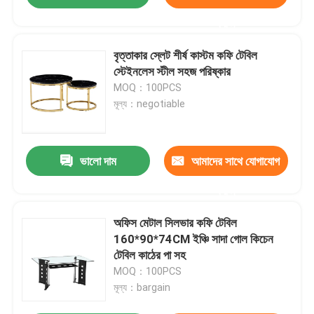
করুন
বৃত্তাকার স্লেট শীর্ষ কাস্টম কফি টেবিল
স্টেইনলেস স্টীল সহজ পরিষ্কার
MOQ：100PCS
মূল্য：negotiable
ভালো দাম
আমাদের সাথে যোগাযোগ
করুন
অফিস মেটাল সিলভার কফি টেবিল
160*90*74CM ইঞ্চি সাদা গোল কিচেন
টেবিল কাঠের পা সহ
MOQ：100PCS
মূল্য：bargain