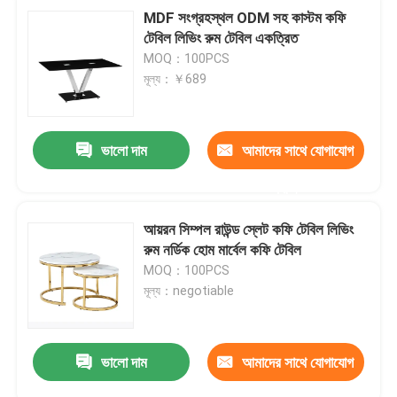
MDF সংগ্রহস্থল ODM সহ কাস্টম কফি
টেবিল লিভিং রুম টেবিল একত্রিত
MOQ：100PCS
মূল্য：￥689
ভালো দাম
আমাদের সাথে যোগাযোগ
করুন
আয়রন সিম্পল রাউন্ড স্লেট কফি টেবিল লিভিং
রুম নর্ডিক হোম মার্বেল কফি টেবিল
MOQ：100PCS
মূল্য：negotiable
ভালো দাম
আমাদের সাথে যোগাযোগ