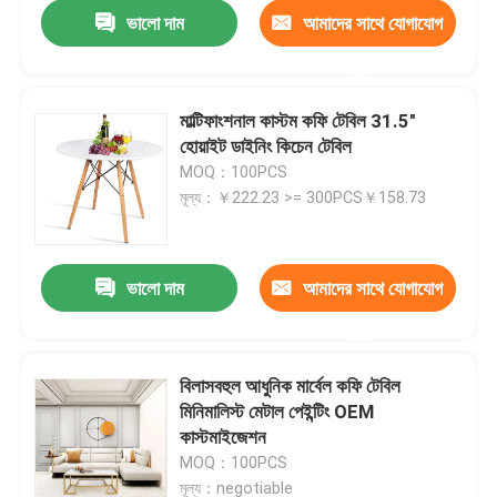
ভালো দাম
আমাদের সাথে যোগাযোগ
করুন
মাল্টিফাংশনাল কাস্টম কফি টেবিল 31.5"
হোয়াইট ডাইনিং কিচেন টেবিল
MOQ：100PCS
মূল্য：￥222.23 >= 300PCS￥158.73
ভালো দাম
আমাদের সাথে যোগাযোগ
করুন
বাড়ি
বিলাসবহুল আধুনিক মার্বেল কফি টেবিল
মিনিমালিস্ট মেটাল পেইন্টিং OEM
পণ্য
কাস্টমাইজেশন
MOQ：100PCS
আমাদের সম্পর্কে
মূল্য：negotiable