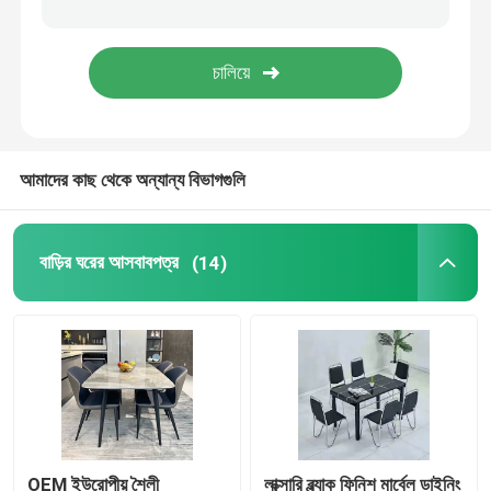
ভুল মার্বেল ডাইনিং টেবিল
টিভি টেবিল ক্যাবিনেট
আমাদের কাছ থেকে অন্যান্য বিভাগগুলি
বাড়ির ঘরের আসবাবপত্র
(14)
OEM ইউরোপীয় শৈলী
লাক্সারি ব্ল্যাক ফিনিশ মার্বেল ডাইনিং