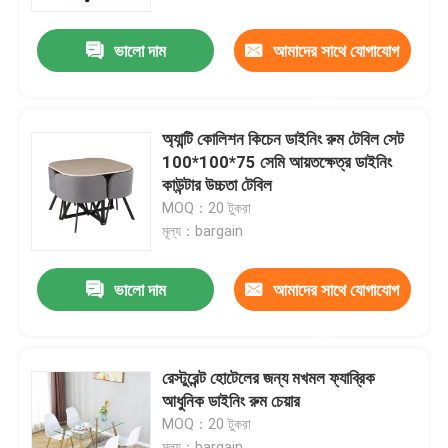
ভালো দাম
আমাদের সাথে যোগাযোগ
কারখানা ভ্রমণ
করুন
মান নিয়ন্ত্রণ
অ্যান্টি কোলিশন কিচেন ডাইনিং রুম টেবিল সেট
100*100*75 সেমি আয়তক্ষেত্র ডাইনিং
যোগাযোগ করুন
কাউন্টার উচ্চতা টেবিল
MOQ：20 টুকরা
মূল্য：bargain
উদ্ধৃতির জন্য আবেদন
ভালো দাম
আমাদের সাথে যোগাযোগ
বাড়ির ঘরের আসবাবপত্র
করুন
লিভিং রুমের আসবাবপত্র
রেস্টুরেন্ট হোটেলের জন্য মখমল ফ্যাব্রিক
আধুনিক ডাইনিং রুম চেয়ার
MOQ：20 টুকরা
ডাইনিং রুম আসবাবপত্র
মূল্য：bargain