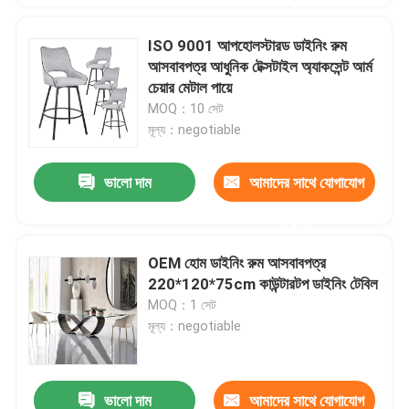
করুন
ISO 9001 আপহোলস্টারড ডাইনিং রুম
আসবাবপত্র আধুনিক টেক্সটাইল অ্যাকসেন্ট আর্ম
চেয়ার মেটাল পায়ে
MOQ：10 সেট
মূল্য：negotiable
ভালো দাম
আমাদের সাথে যোগাযোগ
করুন
OEM হোম ডাইনিং রুম আসবাবপত্র
220*120*75cm কাউন্টারটপ ডাইনিং টেবিল
MOQ：1 সেট
মূল্য：negotiable
ভালো দাম
আমাদের সাথে যোগাযোগ