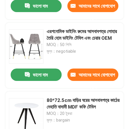
ভালো দাম
আমাদের সাথে যোগাযোগ
করুন
এরগনোমিক ডাইনিং রুমের আসবাবপত্র লোহার
তৈরি হোম ডাইনিং টেবিল এবং চেয়ার OEM
MOQ：50 পিসি
মূল্য：negotiable
ভালো দাম
আমাদের সাথে যোগাযোগ
করুন
বাড়ি
80*72.5cm বাড়ির ঘরের আসবাবপত্র কাঠের
দেহাতি বাদামী MDF কফি টেবিল
পণ্য
MOQ：20 টুকরা
মূল্য：bargain
আমাদের সম্পর্কে