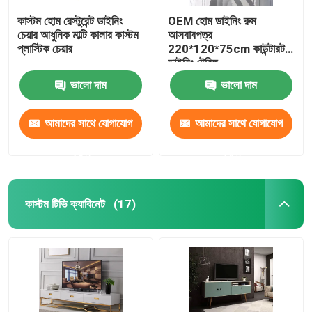
কাস্টম হোম রেস্টুরেন্ট ডাইনিং
OEM হোম ডাইনিং রুম
চেয়ার আধুনিক মাল্টি কালার কাস্টম
আসবাবপত্র
প্লাস্টিক চেয়ার
220*120*75cm কাউন্টারটপ
ডাইনিং টেবিল
ভালো দাম
ভালো দাম
আমাদের সাথে যোগাযোগ
আমাদের সাথে যোগাযোগ
করুন
করুন
কাস্টম টিভি ক্যাবিনেট
(17)