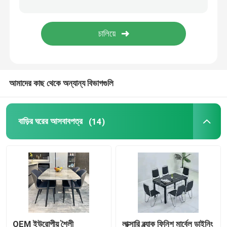
ভুল মার্বেল ডাইনিং টেবিল
টিভি টেবিল ক্যাবিনেট
আমাদের কাছ থেকে অন্যান্য বিভাগগুলি
বাড়ির ঘরের আসবাবপত্র
(14)
OEM ইউরোপীয় শৈলী
লাক্সারি ব্ল্যাক ফিনিশ মার্বেল ডাইনিং